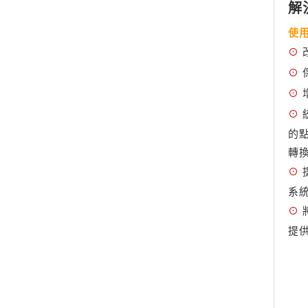
解
使用
⊙
⊙
⊙
⊙
的點
轉
⊙
系
⊙
提