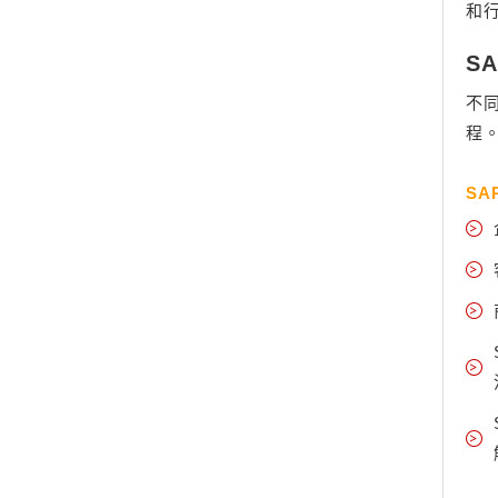
和
S
不同
程
SA