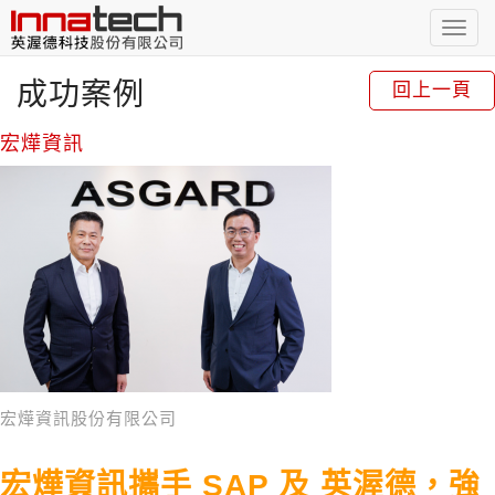
Toggl
navig
成功案例
回上一頁
宏燁資訊
宏燁資訊股份有限公司
宏燁資訊攜手 SAP 及 英渥德，強